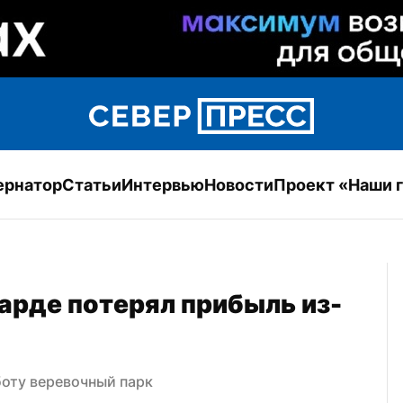
ернатор
Статьи
Интервью
Новости
Проект «Наши 
арде потерял прибыль из-
боту веревочный парк