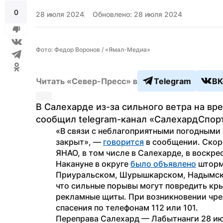
0
28 июля 2024
Обновлено: 28 июля 2024
Фото: Федор Воронов / «Ямал-Медиа»
Читать «Север-Пресс» в
Telegram
ВК
В Салехарде из-за сильного ветра на вр
сообщил telegram-канал «СалехардСпорт
«В связи с неблагоприятными погодными 
закрыт», — 
говорится
 в сообщении. Скор
ЯНАО, в том числе в Салехарде, в воскрес
Накануне в округе 
было объявлено
 шторм
Приуральском, Шурышкарском, Надымско
что сильные порывы могут повредить кры
рекламные щиты. При возникновении чре
спасения по телефонам 112 или 101.
Переправа Салехард — Лабытнанги 28 ию