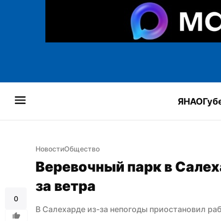
ЯНАО
Губ
Новости
Общество
Веревочный парк в Салех
за ветра
0
В Салехарде из-за непогоды приостановил ра