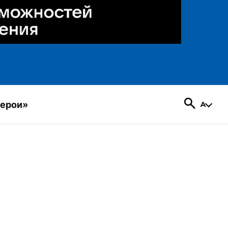
герои»