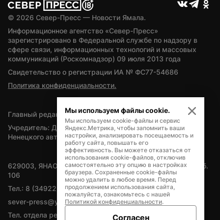
© 
2026
 Север-Пресс — Новости Ямала.
Информационное агентство «Север-Пресс» 
зарегистрировано в Федеральной службе по надзору в 
сфере связи, информационных технологий и массовых 
коммуникаций (Роскомнадзор) 09 июля 2013 года
Свидетельство о регистрации ИА № ФС77-54686
Политика конфиденциальности.
Мы используем файлы cookie.
Главный редактор — А.Л. Поздеев
Мы используем cookie-файлы и сервис
Учредитель: Департамент внутренней политики Ямало-
Яндекс.Метрика, чтобы запомнить ваши
настройки, анализировать посещаемость и
Ненецкого автономного округа
работу сайта, повышать его
эффективность. Вы можете отказаться от
использования cookie-файлов, отключив
самостоятельно эту опцию в настройках
629003, ЯНАО, Салехард, мкр. Богдана Кнунянца, д.1, каб. 
браузера. Сохраненные cookie-файлы
106
можно удалить в любое время. Перед
продолжением использования сайта,
Тел.: 8 (34922) 71262
пожалуйста, ознакомьтесь с нашей
sever-press@yamal-media.ru
Политикой конфиденциальности
.
Тел. отдела рекламы: 8 (34922) 42728
Согласен