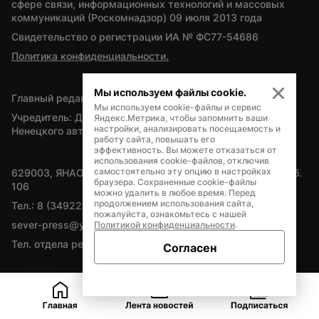
сфере связи, информационных технологий и массовых 
коммуникаций (Роскомнадзор) 09 июля 2013 года
Свидетельство о регистрации ИА № ФС77-54686
Политика конфиденциальности.
Мы используем файлы cookie.
Главный редактор — А.Л. Поздеев
Мы используем cookie-файлы и сервис
Учредитель: Департамент внутренней политики Ямало-
Яндекс.Метрика, чтобы запомнить ваши
настройки, анализировать посещаемость и
Ненецкого автономного округа
работу сайта, повышать его
эффективность. Вы можете отказаться от
использования cookie-файлов, отключив
самостоятельно эту опцию в настройках
629003, ЯНАО, Салехард, мкр. Богдана Кнунянца, д.1, каб. 
браузера. Сохраненные cookie-файлы
106
можно удалить в любое время. Перед
продолжением использования сайта,
Тел.: 8 (34922) 71262
пожалуйста, ознакомьтесь с нашей
sever-press@yamal-media.ru
Политикой конфиденциальности
.
Тел. отдела рекламы: 8 (34922) 42728
Согласен