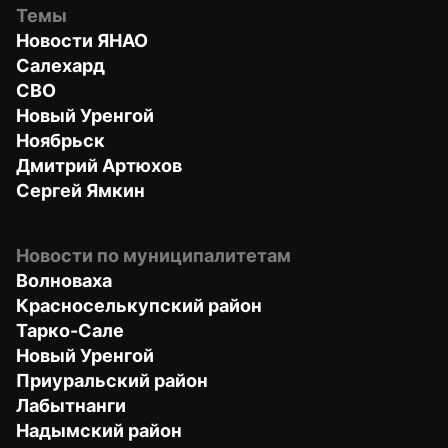
Темы
Новости ЯНАО
Салехард
СВО
Новый Уренгой
Ноябрьск
Дмитрий Артюхов
Сергей Ямкин
Новости по муниципалитетам
Волноваха
Красноселькупский район
Тарко-Сале
Новый Уренгой
Приуральский район
Лабытнанги
Надымский район