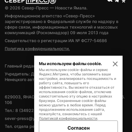
© 
2026
 Север-Пресс — Новости Ямала.
Информационное агентство «Север-Пресс» 
зарегистрировано в Федеральной службе по надзору в 
сфере связи, информационных технологий и массовых 
коммуникаций (Роскомнадзор) 09 июля 2013 года
Свидетельство о регистрации ИА № ФС77-54686
Политика конфиденциальности.
Мы используем файлы cookie.
Главный редактор — А.Л. Поздеев
Мы используем cookie-файлы и сервис
Учредитель: Департамент внутренней политики Ямало-
Яндекс.Метрика, чтобы запомнить ваши
настройки, анализировать посещаемость и
Ненецкого автономного округа
работу сайта, повышать его
эффективность. Вы можете отказаться от
использования cookie-файлов, отключив
самостоятельно эту опцию в настройках
629003, ЯНАО, Салехард, мкр. Богдана Кнунянца, д.1, каб. 
браузера. Сохраненные cookie-файлы
106
можно удалить в любое время. Перед
продолжением использования сайта,
Тел.: 8 (34922) 71262
пожалуйста, ознакомьтесь с нашей
sever-press@yamal-media.ru
Политикой конфиденциальности
.
Тел. отдела рекламы: 8 (34922) 42728
Согласен