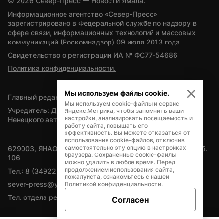
© 
2026
 Север-Пресс — Новости Ямала.
Информационное агентство «Север-Пресс» 
зарегистрировано в Федеральной службе по надзору в 
сфере связи, информационных технологий и массовых 
коммуникаций (Роскомнадзор) 09 июля 2013 года
Свидетельство о регистрации ИА № ФС77-54686
Политика конфиденциальности.
Мы используем файлы cookie.
Главный редактор — А.Л. Поздеев
Мы используем cookie-файлы и сервис
Учредитель: Департамент внутренней политики Ямало-
Яндекс.Метрика, чтобы запомнить ваши
настройки, анализировать посещаемость и
Ненецкого автономного округа
работу сайта, повышать его
эффективность. Вы можете отказаться от
использования cookie-файлов, отключив
самостоятельно эту опцию в настройках
629003, ЯНАО, Салехард, мкр. Богдана Кнунянца, д.1, каб. 
браузера. Сохраненные cookie-файлы
106
можно удалить в любое время. Перед
продолжением использования сайта,
Тел.: 8 (34922) 71262
пожалуйста, ознакомьтесь с нашей
sever-press@yamal-media.ru
Политикой конфиденциальности
.
Тел. отдела рекламы: 8 (34922) 42728
Согласен