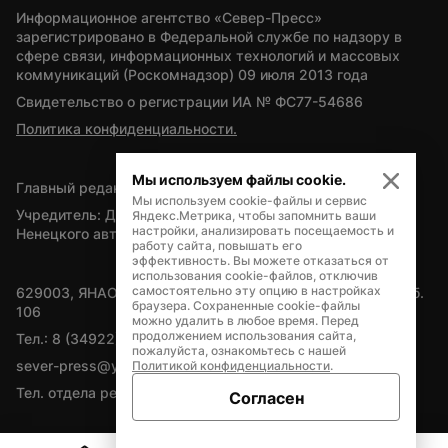
Информационное агентство «Север-Пресс» 
зарегистрировано в Федеральной службе по надзору в 
сфере связи, информационных технологий и массовых 
коммуникаций (Роскомнадзор) 09 июля 2013 года
Свидетельство о регистрации ИА № ФС77-54686
Политика конфиденциальности.
Мы используем файлы cookie.
Главный редактор — А.Л. Поздеев
Мы используем cookie-файлы и сервис
Учредитель: Департамент внутренней политики Ямало-
Яндекс.Метрика, чтобы запомнить ваши
настройки, анализировать посещаемость и
Ненецкого автономного округа
работу сайта, повышать его
эффективность. Вы можете отказаться от
использования cookie-файлов, отключив
самостоятельно эту опцию в настройках
629003, ЯНАО, Салехард, мкр. Богдана Кнунянца, д.1, каб. 
браузера. Сохраненные cookie-файлы
106
можно удалить в любое время. Перед
продолжением использования сайта,
Тел.: 8 (34922) 71262
пожалуйста, ознакомьтесь с нашей
sever-press@yamal-media.ru
Политикой конфиденциальности
.
Тел. отдела рекламы: 8 (34922) 42728
Согласен