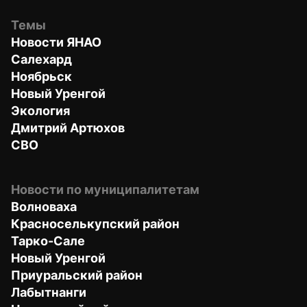
Темы
Новости ЯНАО
Салехард
Ноябрьск
Новый Уренгой
Экология
Дмитрий Артюхов
СВО
Новости по муниципалитетам
Волноваха
Красноселькупский район
Тарко-Сале
Новый Уренгой
Приуральский район
Лабытнанги