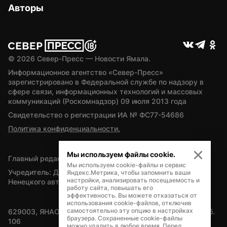
Авторы
© 
2026
 Север-Пресс — Новости Ямала.
Информационное агентство «Север-Пресс» 
зарегистрировано в Федеральной службе по надзору в 
сфере связи, информационных технологий и массовых 
коммуникаций (Роскомнадзор) 09 июля 2013 года
Свидетельство о регистрации ИА № ФС77-54686
Политика конфиденциальности.
Мы используем файлы cookie.
Главный редактор — А.Л. Поздеев
Мы используем cookie-файлы и сервис
Учредитель: Департамент внутренней политики Ямало-
Яндекс.Метрика, чтобы запомнить ваши
настройки, анализировать посещаемость и
Ненецкого автономного округа
работу сайта, повышать его
эффективность. Вы можете отказаться от
использования cookie-файлов, отключив
самостоятельно эту опцию в настройках
629003, ЯНАО, Салехард, мкр. Богдана Кнунянца, д.1, каб. 
браузера. Сохраненные cookie-файлы
106
можно удалить в любое время. Перед