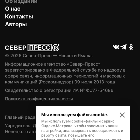
Об издании
О нас
Контакты
Авторы
© 
2026
 Север-Пресс — Новости Ямала.
Информационное агентство «Север-Пресс» 
зарегистрировано в Федеральной службе по надзору в 
сфере связи, информационных технологий и массовых 
коммуникаций (Роскомнадзор) 09 июля 2013 года
Свидетельство о регистрации ИА № ФС77-54686
Политика конфиденциальности.
Мы используем файлы cookie.
Главный редактор — А.Л. Поздеев
Мы используем cookie-файлы и сервис
Учредитель: Департамент внутренней политики Ямало-
Яндекс.Метрика, чтобы запомнить ваши
настройки, анализировать посещаемость и
Ненецкого автономного округа
работу сайта, повышать его
эффективность. Вы можете отказаться от