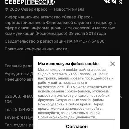
© 
2026
 Север-Пресс — Новости Ямала.
Информационное агентство «Север-Пресс» 
зарегистрировано в Федеральной службе по надзору в 
сфере связи, информационных технологий и массовых 
коммуникаций (Роскомнадзор) 09 июля 2013 года
Свидетельство о регистрации ИА № ФС77-54686
Политика конфиденциальности.
Мы используем файлы cookie.
Главный редактор — А.Л. Поздеев
Мы используем cookie-файлы и сервис
Учредитель: Департамент внутренней политики Ямало-
Яндекс.Метрика, чтобы запомнить ваши
настройки, анализировать посещаемость и
Ненецкого автономного округа
работу сайта, повышать его
эффективность. Вы можете отказаться от
использования cookie-файлов, отключив
самостоятельно эту опцию в настройках
629003, ЯНАО, Салехард, мкр. Богдана Кнунянца, д.1, каб. 
браузера. Сохраненные cookie-файлы
106
можно удалить в любое время. Перед
продолжением использования сайта,
Тел.: 8 (34922) 71262
пожалуйста, ознакомьтесь с нашей
sever-press@yamal-media.ru
Политикой конфиденциальности
.
Тел. отдела рекламы: 8 (34922) 42728
Согласен