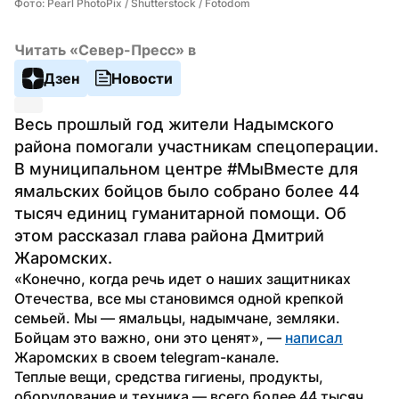
Фото: Pearl PhotoPix / Shutterstock / Fotodom
Читать «Север-Пресс» в
Дзен
Новости
Весь прошлый год жители Надымского 
района помогали участникам спецоперации. 
В муниципальном центре #МыВместе для 
ямальских бойцов было собрано более 44 
тысяч единиц гуманитарной помощи. Об 
этом рассказал глава района Дмитрий 
Жаромских.
«Конечно, когда речь идет о наших защитниках 
Отечества, все мы становимся одной крепкой 
семьей. Мы — ямальцы, надымчане, земляки. 
Бойцам это важно, они это ценят», — 
написал
Жаромских в своем telegram-канале.
Теплые вещи, средства гигиены, продукты, 
оборудование и техника — всего более 44 тысяч 