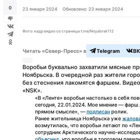
0
23 января 2024
Обновлено: 23 января 2024
Фото: кадр видео со страницы t.me/Noyabrsk112
Читать «Север-Пресс» в
Telegram
ВК
Воробьи буквально захватили мясные при
Ноябрьска. В очередной раз жители горо
без стеснения лакомятся фаршем. Видео 
«NSK».
«В «Ленте» воробьи настолько в себя пов
сегодня, 22.01.2024. Мое мнение — фарш 
прямом смысле», — 
подписан
 ролик.
Ранее жительница Ноябрьска уже 
жалов
возмутилась, что воробьи летают по «Ле
объяснил
, что воробьи в торговом павиль