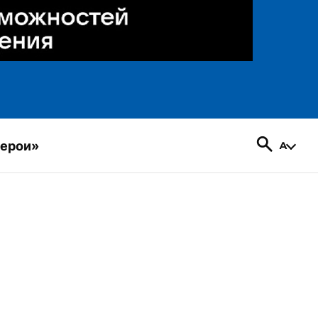
герои»