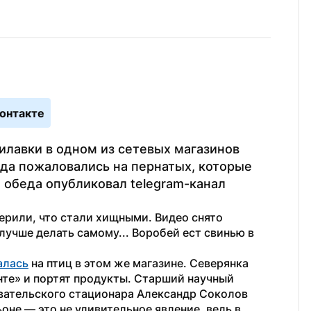
онтакте
лавки в одном из сетевых магазинов 
да пожаловались на пернатых, которые 
обеда опубликовал telegram-канал 
ерили, что стали хищными. Видео снято 
лучше делать самому... Воробей ест свинью в 
алась
 на птиц в этом же магазине. Северянка 
нте» и портят продукты. Старший научный 
сотрудник Арктического научно-исследовательского стационара Александр Соколов 
оне — это не удивительное явление, ведь в 