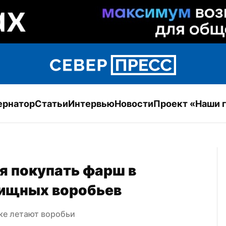
ернатор
Статьи
Интервью
Новости
Проект «Наши 
 покупать фарш в 
хищных воробьев
ске летают воробьи