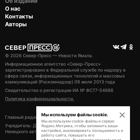
Об издании
О нас
Контакты
Авторы
© 
2026
 Север-Пресс — Новости Ямала.
Информационное агентство «Север-Пресс» 
зарегистрировано в Федеральной службе по надзору в 
сфере связи, информационных технологий и массовых 
коммуникаций (Роскомнадзор) 09 июля 2013 года
Свидетельство о регистрации ИА № ФС77-54686
Политика конфиденциальности.
Мы используем файлы cookie.
Главный редактор — А.Л. Поздеев
Мы используем cookie-файлы и сервис
Учредитель: Департамент внутренней политики Ямало-
Яндекс.Метрика, чтобы запомнить ваши
настройки, анализировать посещаемость и
Ненецкого автономного округа
работу сайта, повышать его
эффективность. Вы можете отказаться от