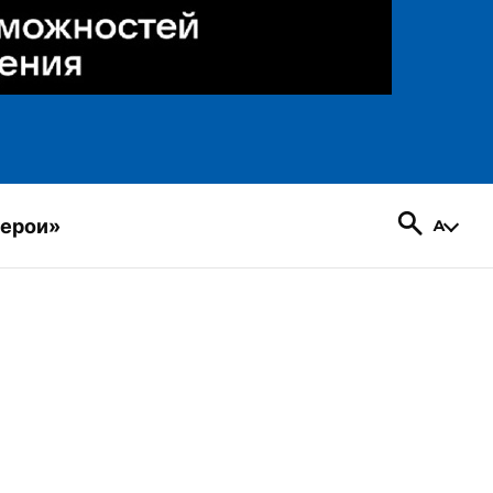
герои»