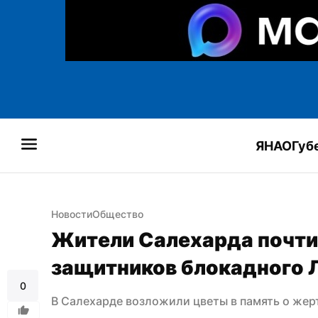
ЯНАО
Губ
Новости
Общество
Жители Салехарда почтил
защитников блокадного 
0
В Салехарде возложили цветы в память о жер