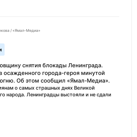
екова / «Ямал-Медиа»
и
довщину снятия блокады Ленинграда. 
 осажденного города-героя минутой 
 огню. Об этом сообщил «Ямал-Медиа».
иянам о самых страшных днях Великой 
го народа. Ленинградцы выстояли и не сдали 