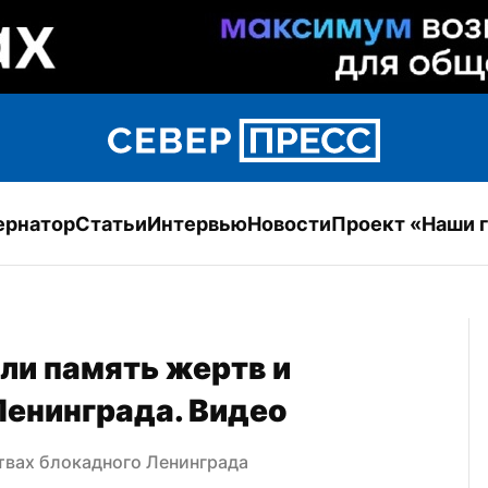
ернатор
Статьи
Интервью
Новости
Проект «Наши 
и память жертв и 
Ленинграда. Видео
твах блокадного Ленинграда