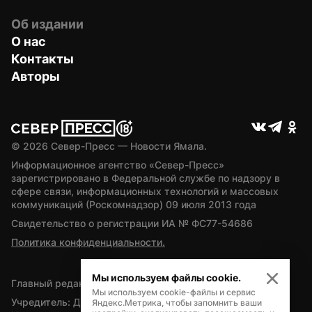
Об издании
О нас
Контакты
Авторы
© 
2026
 Север-Пресс — Новости Ямала.
Информационное агентство «Север-Пресс» 
зарегистрировано в Федеральной службе по надзору в 
сфере связи, информационных технологий и массовых 
коммуникаций (Роскомнадзор) 09 июля 2013 года
Свидетельство о регистрации ИА № ФС77-54686
Политика конфиденциальности.
Мы используем файлы cookie.
Главный редактор — А.Л. Поздеев
Мы используем cookie-файлы и сервис
Учредитель: Департамент внутренней политики Ямало-
Яндекс.Метрика, чтобы запомнить ваши