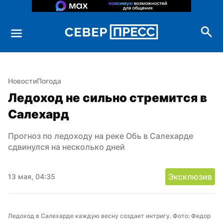
Новости
Погода
Ледоход не сильно стремится в 
Салехард
Прогноз по ледоходу на реке Обь в Салехарде 
сдвинулся на несколько дней
Эксклюзив
13 мая, 04:35
Ледоход в Салехарде каждую весну создает интригу. Фото: Федор 