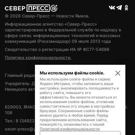
© 
2026
 Север-Пресс — Новости Ямала.
Информационное агентство «Север-Пресс» 
зарегистрировано в Федеральной службе по надзору в 
сфере связи, информационных технологий и массовых 
коммуникаций (Роскомнадзор) 09 июля 2013 года
Свидетельство о регистрации ИА № ФС77-54686
Политика конфиденциальности.
Мы используем файлы cookie.
Главный редактор — А.Л. Поздеев
Мы используем cookie-файлы и сервис
Учредитель: Департамент внутренней политики Ямало-
Яндекс.Метрика, чтобы запомнить ваши
настройки, анализировать посещаемость и
Ненецкого автономного округа
работу сайта, повышать его
эффективность. Вы можете отказаться от
использования cookie-файлов, отключив
самостоятельно эту опцию в настройках
629003, ЯНАО, Салехард, мкр. Богдана Кнунянца, д.1, каб. 
браузера. Сохраненные cookie-файлы
106
можно удалить в любое время. Перед
продолжением использования сайта,
Тел.: 8 (34922) 71262
пожалуйста, ознакомьтесь с нашей
sever-press@yamal-media.ru
Политикой конфиденциальности
.