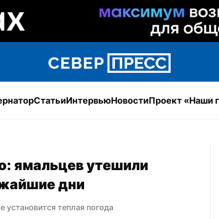
ернатор
Статьи
Интервью
Новости
Проект «Наши 
о: ямальцев утешили 
ижайшие дни
е установится теплая погода