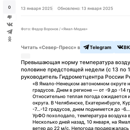
0
13 января 2025
Обновлено: 13 января 2025
Фото: Федор Воронов / «Ямал-Медиа»
Читать «Север-Пресс» в
Telegram
ВК
Превышающая норму температура воздуха
половине предстоящей недели (с 13 по 1
руководитель Гидрометцентра России Р
«В Ямало-Ненецком автономном округе ноч
градусов. Днем в регионе — от -9 до -14 
Относительно теплая погода ожидается и
округа. В Челябинске, Екатеринбурге, Ку
-7…-12 градусов, днем поднимется до -6…-
УрФО похолодало, температура воздуха в
Несколько дней назад, 10 января, на Ямал
ветер до 22 м/с. Непогода продержалась 