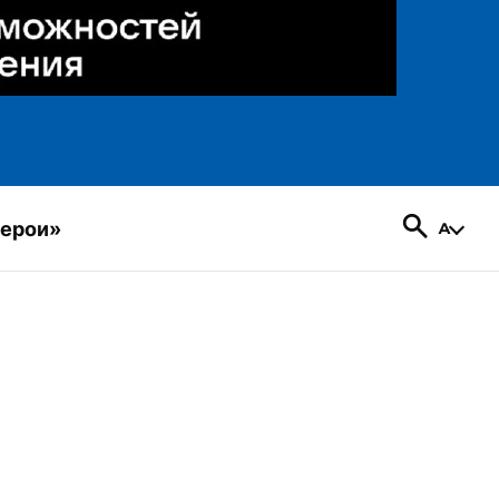
герои»