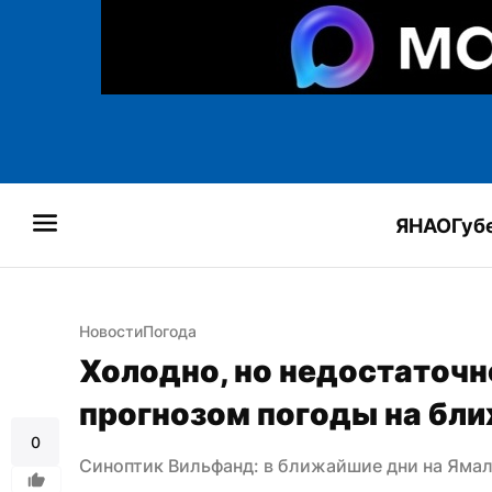
ЯНАО
Губ
Новости
Погода
Холодно, но недостаточн
прогнозом погоды на бл
0
Синоптик Вильфанд: в ближайшие дни на Ямал