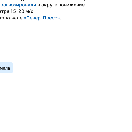
прогнозировали
 в округе понижение 
тра 15–20 м/с.
am-канале 
«Север-Пресс»
.
Ямала