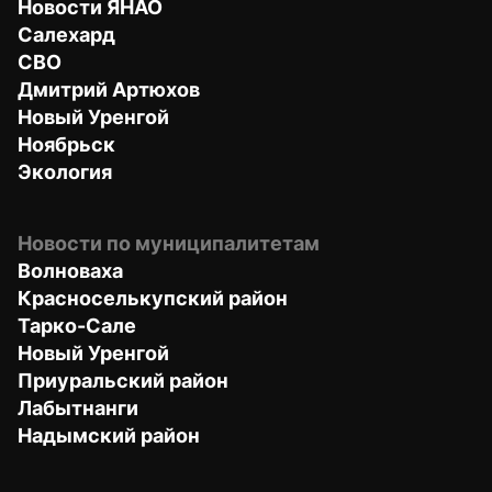
Новости ЯНАО
Салехард
СВО
Дмитрий Артюхов
Новый Уренгой
Ноябрьск
Экология
Новости по муниципалитетам
Волноваха
Красноселькупский район
Тарко-Сале
Новый Уренгой
Приуральский район
Лабытнанги
Надымский район