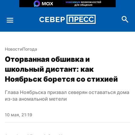
Новости
Погода
Оторванная обшивка и 
школьный дистант: как 
Ноябрьск борется со стихией
Глава Ноябрьска призвал северян оставаться дома 
из-за аномальной метели
10 мая, 21:19