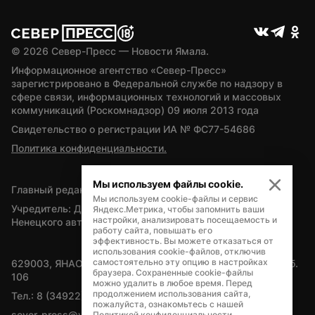
© 
2026
 Север-Пресс — Новости Ямала.
Информационное агентство «Север-Пресс» 
зарегистрировано в Федеральной службе по надзору в 
сфере связи, информационных технологий и массовых 
коммуникаций (Роскомнадзор) 09 июля 2013 года
Свидетельство о регистрации ИА № ФС77-54686
Политика конфиденциальности.
Мы используем файлы cookie.
Главный редактор — А.Л. Поздеев
Мы используем cookie-файлы и сервис
Учредитель: Департамент внутренней политики Ямало-
Яндекс.Метрика, чтобы запомнить ваши
настройки, анализировать посещаемость и
Ненецкого автономного округа
работу сайта, повышать его
эффективность. Вы можете отказаться от
использования cookie-файлов, отключив
самостоятельно эту опцию в настройках
629003, ЯНАО, Салехард, мкр. Богдана Кнунянца, д.1, каб. 
браузера. Сохраненные cookie-файлы
106
можно удалить в любое время. Перед
продолжением использования сайта,
Тел.: 8 (34922) 71262
пожалуйста, ознакомьтесь с нашей
sever-press@yamal-media.ru
Политикой конфиденциальности
.