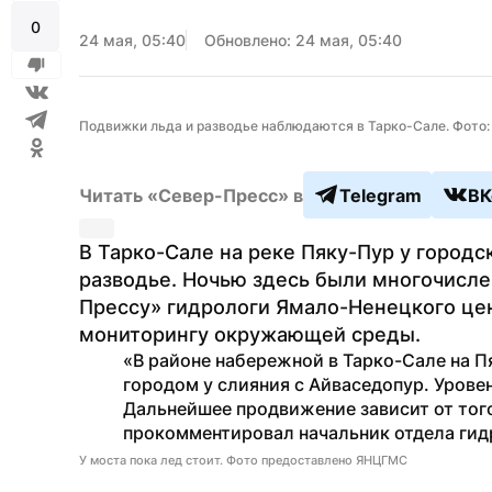
0
24 мая, 05:40
Обновлено: 24 мая, 05:40
Подвижки льда и разводье наблюдаются в Тарко-Сале. Фото:
Читать «Север-Пресс» в
Telegram
ВК
В Тарко-Сале на реке Пяку-Пур у город
разводье. Ночью здесь были многочисл
Прессу» гидрологи Ямало-Ненецкого цен
мониторингу окружающей среды.
«В районе набережной в Тарко-Сале на Пя
городом у слияния с Айваседопур. Уровен
Дальнейшее продвижение зависит от того,
прокомментировал начальник отдела ги
У моста пока лед стоит. Фото предоставлено ЯНЦГМС