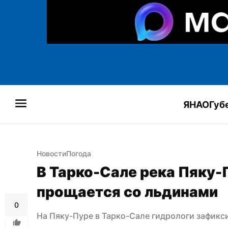
ЯНАО
Губ
Новости
Погода
В Тарко-Сале река Пяку-
прощается со льдинами
0
На Пяку-Пуре в Тарко-Сале гидрологи зафикс