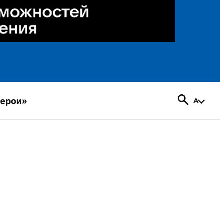
герои»