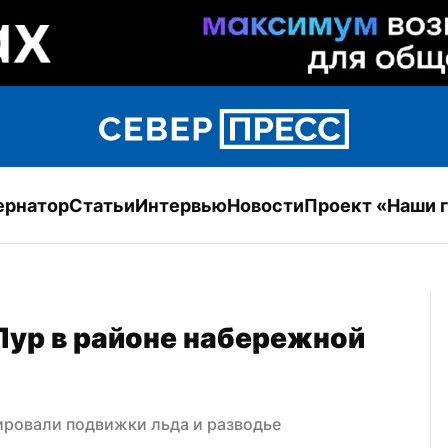
ернатор
Статьи
Интервью
Новости
Проект «Наши 
Пур в районе набережной 
ировали подвижки льда и разводье