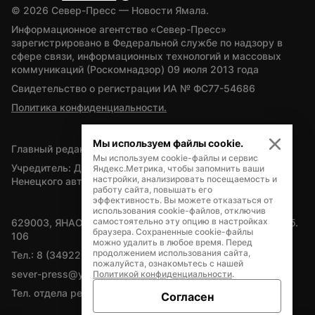
© 
2026
 Север-Пресс — Новости Ямала.
Информационное агентство «Север-Пресс» 
зарегистрировано в Федеральной службе по надзору в 
сфере связи, информационных технологий и массовых 
коммуникаций (Роскомнадзор) 09 июля 2013 года
Свидетельство о регистрации ИА № ФС77-54686
Политика конфиденциальности.
Мы используем файлы cookie.
Главный редактор — А.Л. Поздеев
Мы используем cookie-файлы и сервис
Учредитель: Департамент внутренней политики Ямало-
Яндекс.Метрика, чтобы запомнить ваши
настройки, анализировать посещаемость и
Ненецкого автономного округа
работу сайта, повышать его
эффективность. Вы можете отказаться от
использования cookie-файлов, отключив
самостоятельно эту опцию в настройках
629003, ЯНАО, Салехард, мкр. Богдана Кнунянца, д.1, каб. 
браузера. Сохраненные cookie-файлы
106
можно удалить в любое время. Перед
продолжением использования сайта,
Тел.: 8 (34922) 71262
пожалуйста, ознакомьтесь с нашей
sever-press@yamal-media.ru
Политикой конфиденциальности
.
Тел. отдела рекламы: 8 (34922) 42728
Согласен