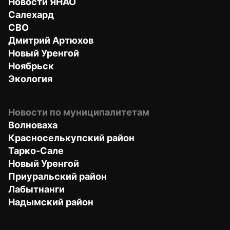
Новости ЯНАО
Салехард
СВО
Дмитрий Артюхов
Новый Уренгой
Ноябрьск
Экология
Новости по муниципалитетам
Волноваха
Красноселькупский район
Тарко-Сале
Новый Уренгой
Приуральский район
Лабытнанги
Надымский район