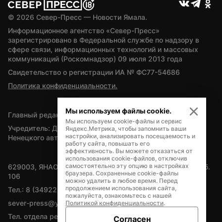
© 
2026
 Север-Пресс — Новости Ямала.
Информационное агентство «Север-Пресс» 
зарегистрировано в Федеральной службе по надзору в 
сфере связи, информационных технологий и массовых 
коммуникаций (Роскомнадзор) 09 июля 2013 года
Свидетельство о регистрации ИА № ФС77-54686
Политика конфиденциальности.
Мы используем файлы cookie.
Главный редактор — А.Л. Поздеев
Мы используем cookie-файлы и сервис
Учредитель: Департамент внутренней политики Ямало-
Яндекс.Метрика, чтобы запомнить ваши
настройки, анализировать посещаемость и
Ненецкого автономного округа
работу сайта, повышать его
эффективность. Вы можете отказаться от
использования cookie-файлов, отключив
самостоятельно эту опцию в настройках
629003, ЯНАО, Салехард, мкр. Богдана Кнунянца, д.1, каб. 
браузера. Сохраненные cookie-файлы
106
можно удалить в любое время. Перед
продолжением использования сайта,
Тел.: 8 (34922) 71262
пожалуйста, ознакомьтесь с нашей
sever-press@yamal-media.ru
Политикой конфиденциальности
.
Тел. отдела рекламы: 8 (34922) 42728
Согласен