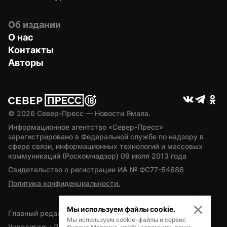
Об издании
О нас
Контакты
Авторы
© 
2026
 Север-Пресс — Новости Ямала.
Информационное агентство «Север-Пресс» 
зарегистрировано в Федеральной службе по надзору в 
сфере связи, информационных технологий и массовых 
коммуникаций (Роскомнадзор) 09 июля 2013 года
Свидетельство о регистрации ИА № ФС77-54686
Политика конфиденциальности.
Мы используем файлы cookie.
Главный редактор — А.Л. Поздеев
Мы используем cookie-файлы и сервис
Учредитель: Департамент внутренней политики Ямало-