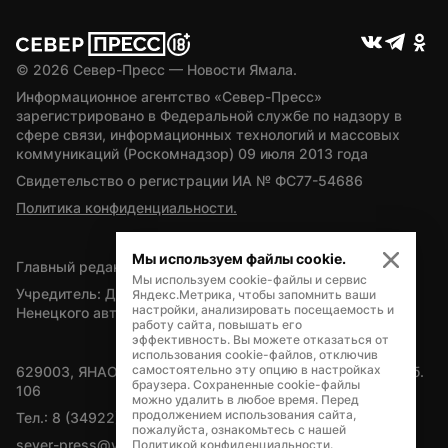
© 
2026
 Север-Пресс — Новости Ямала.
Информационное агентство «Север-Пресс» 
зарегистрировано в Федеральной службе по надзору в 
сфере связи, информационных технологий и массовых 
коммуникаций (Роскомнадзор) 09 июля 2013 года
Свидетельство о регистрации ИА № ФС77-54686
Политика конфиденциальности.
Мы используем файлы cookie.
Главный редактор — А.Л. Поздеев
Мы используем cookie-файлы и сервис
Учредитель: Департамент внутренней политики Ямало-
Яндекс.Метрика, чтобы запомнить ваши
настройки, анализировать посещаемость и
Ненецкого автономного округа
работу сайта, повышать его
эффективность. Вы можете отказаться от
использования cookie-файлов, отключив
самостоятельно эту опцию в настройках
629003, ЯНАО, Салехард, мкр. Богдана Кнунянца, д.1, каб. 
браузера. Сохраненные cookie-файлы
106
можно удалить в любое время. Перед
продолжением использования сайта,
Тел.: 8 (34922) 71262
пожалуйста, ознакомьтесь с нашей
sever-press@yamal-media.ru
Политикой конфиденциальности
.