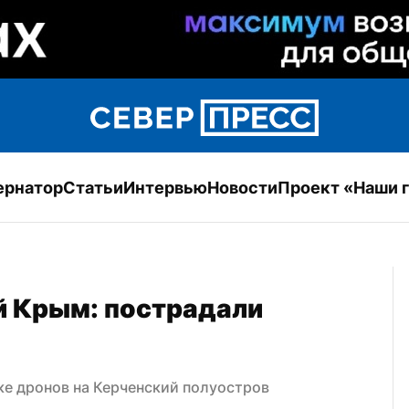
ернатор
Статьи
Интервью
Новости
Проект «Наши 
 Крым: пострадали 
ке дронов на Керченский полуостров