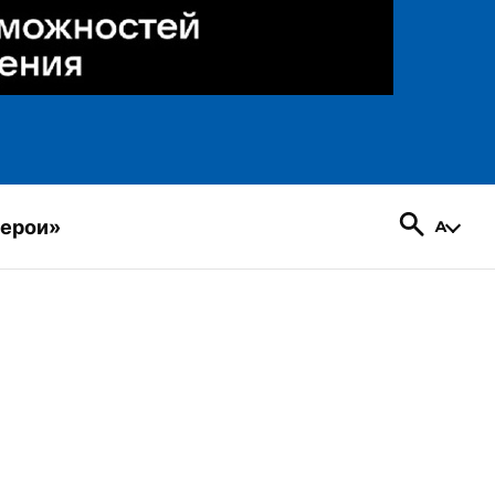
герои»