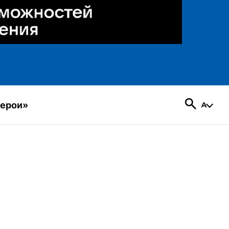
герои»