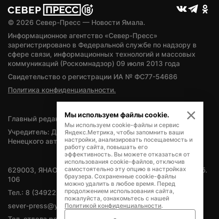
© 
2026
 Север-Пресс — Новости Ямала.
Информационное агентство «Север-Пресс» 
зарегистрировано в Федеральной службе по надзору в 
сфере связи, информационных технологий и массовых 
коммуникаций (Роскомнадзор) 09 июля 2013 года
Свидетельство о регистрации ИА № ФС77-54686
Политика конфиденциальности.
Мы используем файлы cookie.
Главный редактор — А.Л. Поздеев
Мы используем cookie-файлы и сервис
Учредитель: Департамент внутренней политики Ямало-
Яндекс.Метрика, чтобы запомнить ваши
настройки, анализировать посещаемость и
Ненецкого автономного округа
работу сайта, повышать его
эффективность. Вы можете отказаться от
использования cookie-файлов, отключив
самостоятельно эту опцию в настройках
629003, ЯНАО, Салехард, мкр. Богдана Кнунянца, д.1, каб. 
браузера. Сохраненные cookie-файлы
106
можно удалить в любое время. Перед
продолжением использования сайта,
Тел.: 8 (34922) 71262
пожалуйста, ознакомьтесь с нашей
sever-press@yamal-media.ru
Политикой конфиденциальности
.
Тел. отдела рекламы: 8 (34922) 42728