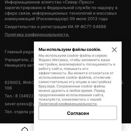
Информационное агентство «Север-Пресс» 
зарегистрировано в Федеральной службе по надзору в 
сфере связи, информационных технологий и массовых 
коммуникаций (Роскомнадзор) 09 июля 2013 года
Свидетельство о регистрации ИА № ФС77-54686
Политика конфиденциальности.
Мы используем файлы cookie.
Главный редактор — А.Л. Поздеев
Мы используем cookie-файлы и сервис
Учредитель: Департамент внутренней политики Ямало-
Яндекс.Метрика, чтобы запомнить ваши
настройки, анализировать посещаемость и
Ненецкого автономного округа
работу сайта, повышать его
эффективность. Вы можете отказаться от
использования cookie-файлов, отключив
самостоятельно эту опцию в настройках
629003, ЯНАО, Салехард, мкр. Богдана Кнунянца, д.1, каб. 
браузера. Сохраненные cookie-файлы
106
можно удалить в любое время. Перед
продолжением использования сайта,
Тел.: 8 (34922) 71262
пожалуйста, ознакомьтесь с нашей
sever-press@yamal-media.ru
Политикой конфиденциальности
.
Тел. отдела рекламы: 8 (34922) 42728
Согласен