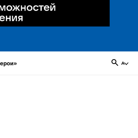
герои»