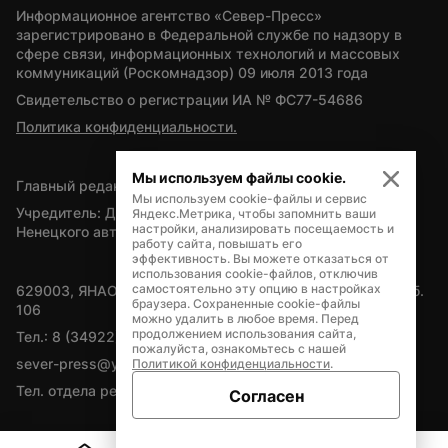
Информационное агентство «Север-Пресс» 
зарегистрировано в Федеральной службе по надзору в 
сфере связи, информационных технологий и массовых 
коммуникаций (Роскомнадзор) 09 июля 2013 года
Свидетельство о регистрации ИА № ФС77-54686
Политика конфиденциальности.
Мы используем файлы cookie.
Главный редактор — А.Л. Поздеев
Мы используем cookie-файлы и сервис
Учредитель: Департамент внутренней политики Ямало-
Яндекс.Метрика, чтобы запомнить ваши
настройки, анализировать посещаемость и
Ненецкого автономного округа
работу сайта, повышать его
эффективность. Вы можете отказаться от
использования cookie-файлов, отключив
самостоятельно эту опцию в настройках
629003, ЯНАО, Салехард, мкр. Богдана Кнунянца, д.1, каб. 
браузера. Сохраненные cookie-файлы
106
можно удалить в любое время. Перед
продолжением использования сайта,
Тел.: 8 (34922) 71262
пожалуйста, ознакомьтесь с нашей
sever-press@yamal-media.ru
Политикой конфиденциальности
.
Тел. отдела рекламы: 8 (34922) 42728
Согласен