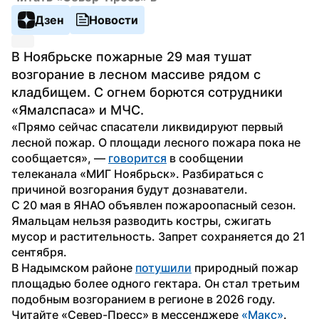
Дзен
Новости
В Ноябрьске пожарные 29 мая тушат 
возгорание в лесном массиве рядом с 
кладбищем. С огнем борются сотрудники 
«Ямалспаса» и МЧС.
«Прямо сейчас спасатели ликвидируют первый 
лесной пожар. О площади лесного пожара пока не 
сообщается», — 
говорится
 в сообщении 
телеканала «МИГ Ноябрьск». Разбираться с 
причиной возгорания будут дознаватели.
С 20 мая в ЯНАО объявлен пожароопасный сезон. 
Ямальцам нельзя разводить костры, сжигать 
мусор и растительность. Запрет сохраняется до 21 
сентября.
В Надымском районе 
потушили
 природный пожар 
площадью более одного гектара. Он стал третьим 
подобным возгоранием в регионе в 2026 году.
Читайте «Север-Пресс» в мессенджере 
«Макс»
.