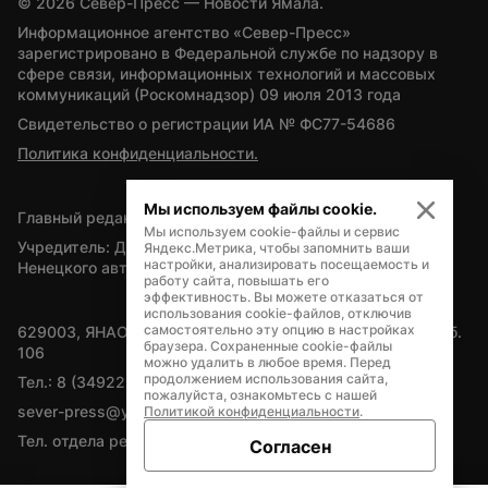
© 
2026
 Север-Пресс — Новости Ямала.
Информационное агентство «Север-Пресс» 
зарегистрировано в Федеральной службе по надзору в 
сфере связи, информационных технологий и массовых 
коммуникаций (Роскомнадзор) 09 июля 2013 года
Свидетельство о регистрации ИА № ФС77-54686
Политика конфиденциальности.
Мы используем файлы cookie.
Главный редактор — А.Л. Поздеев
Мы используем cookie-файлы и сервис
Учредитель: Департамент внутренней политики Ямало-
Яндекс.Метрика, чтобы запомнить ваши
настройки, анализировать посещаемость и
Ненецкого автономного округа
работу сайта, повышать его
эффективность. Вы можете отказаться от
использования cookie-файлов, отключив
самостоятельно эту опцию в настройках
629003, ЯНАО, Салехард, мкр. Богдана Кнунянца, д.1, каб. 
браузера. Сохраненные cookie-файлы
106
можно удалить в любое время. Перед
продолжением использования сайта,
Тел.: 8 (34922) 71262
пожалуйста, ознакомьтесь с нашей
sever-press@yamal-media.ru
Политикой конфиденциальности
.
Тел. отдела рекламы: 8 (34922) 42728
Согласен