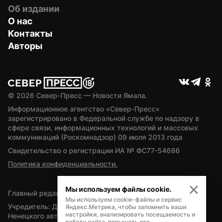
Об издании
О нас
Контакты
Авторы
© 
2026
 Север-Пресс — Новости Ямала.
Информационное агентство «Север-Пресс» 
зарегистрировано в Федеральной службе по надзору в 
сфере связи, информационных технологий и массовых 
коммуникаций (Роскомнадзор) 09 июля 2013 года
Свидетельство о регистрации ИА № ФС77-54686
Политика конфиденциальности.
Мы используем файлы cookie.
Главный редактор — А.Л. Поздеев
Мы используем cookie-файлы и сервис
Учредитель: Департамент внутренней политики Ямало-
Яндекс.Метрика, чтобы запомнить ваши
настройки, анализировать посещаемость и
Ненецкого автономного округа
работу сайта, повышать его