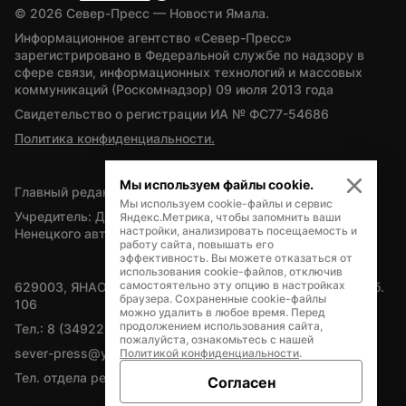
© 
2026
 Север-Пресс — Новости Ямала.
Информационное агентство «Север-Пресс» 
зарегистрировано в Федеральной службе по надзору в 
сфере связи, информационных технологий и массовых 
коммуникаций (Роскомнадзор) 09 июля 2013 года
Свидетельство о регистрации ИА № ФС77-54686
Политика конфиденциальности.
Мы используем файлы cookie.
Главный редактор — А.Л. Поздеев
Мы используем cookie-файлы и сервис
Учредитель: Департамент внутренней политики Ямало-
Яндекс.Метрика, чтобы запомнить ваши
настройки, анализировать посещаемость и
Ненецкого автономного округа
работу сайта, повышать его
эффективность. Вы можете отказаться от
использования cookie-файлов, отключив
самостоятельно эту опцию в настройках
629003, ЯНАО, Салехард, мкр. Богдана Кнунянца, д.1, каб. 
браузера. Сохраненные cookie-файлы
106
можно удалить в любое время. Перед
продолжением использования сайта,
Тел.: 8 (34922) 71262
пожалуйста, ознакомьтесь с нашей
sever-press@yamal-media.ru
Политикой конфиденциальности
.
Тел. отдела рекламы: 8 (34922) 42728
Согласен