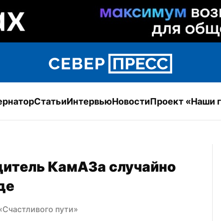
ернатор
Статьи
Интервью
Новости
Проект «Наши 
дитель КамАЗа случайно 
де
«Счастливого пути»