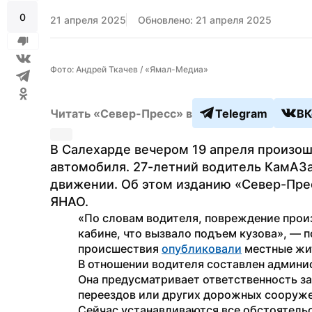
0
21 апреля 2025
Обновлено: 21 апреля 2025
Фото: Андрей Ткачев / «Ямал-Медиа»
Читать «Север-Пресс» в
Telegram
ВК
В Салехарде вечером 19 апреля произоше
автомобиля. 27-летний водитель КамАЗа
движении. Об этом изданию «Север-Пре
ЯНАО.
«По словам водителя, повреждение произ
кабине, что вызвало подъем кузова», — 
происшествия 
опубликовали
 местные жи
В отношении водителя составлен админис
Она предусматривает ответственность з
переездов или других дорожных сооруж
Сейчас устанавливаются все обстоятель