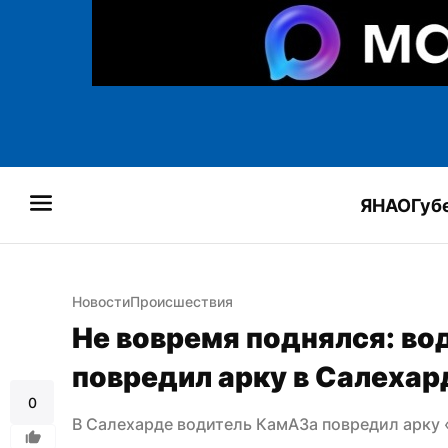
ЯНАО
Губ
Новости
Происшествия
Не вовремя поднялся: во
повредил арку в Салехар
0
В Салехарде водитель КамАЗа повредил арку 