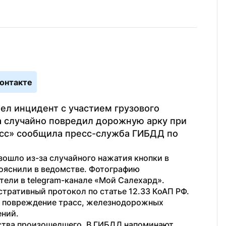
онтакте
л инцидент с участием грузового 
 случайно повредил дорожную арку при 
сс» сообщила пресс-служба ГИБДД по 
ошло из-за случайного нажатия кнопки в 
пояснили в ведомстве. Фотографию 
тели в telegram-канале «Мой Салехард». 
тративный протокол по статье 12.33 КоАП РФ. 
а повреждение трасс, железнодорожных 
ений.
ства произошедшего. В ГИБДД напоминают 