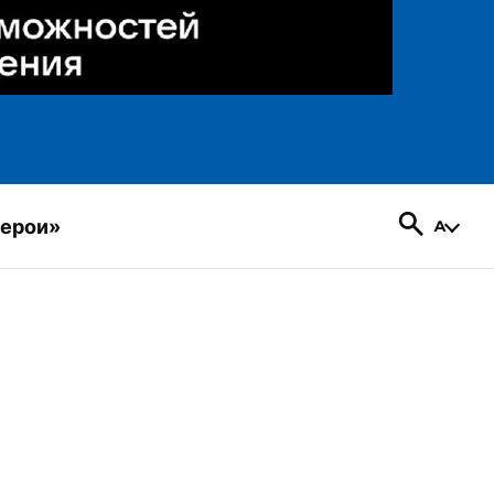
герои»