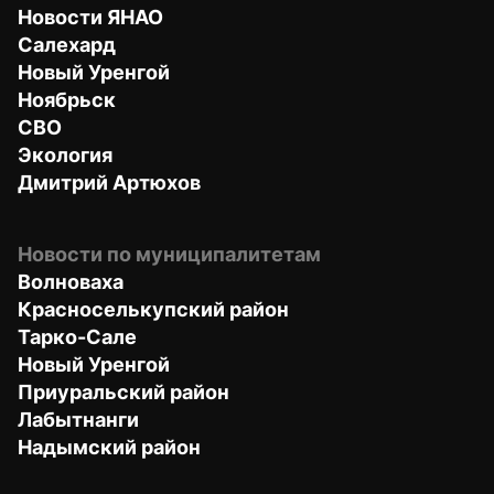
Новости ЯНАО
Салехард
Новый Уренгой
Ноябрьск
СВО
Экология
Дмитрий Артюхов
Новости по муниципалитетам
Волноваха
Красноселькупский район
Тарко-Сале
Новый Уренгой
Приуральский район
Лабытнанги
Надымский район