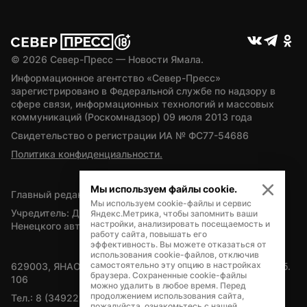
© 
2026
 Север-Пресс — Новости Ямала.
Информационное агентство «Север-Пресс» 
зарегистрировано в Федеральной службе по надзору в 
сфере связи, информационных технологий и массовых 
коммуникаций (Роскомнадзор) 09 июля 2013 года
Свидетельство о регистрации ИА № ФС77-54686
Политика конфиденциальности.
Мы используем файлы cookie.
Главный редактор — А.Л. Поздеев
Мы используем cookie-файлы и сервис
Учредитель: Департамент внутренней политики Ямало-
Яндекс.Метрика, чтобы запомнить ваши
настройки, анализировать посещаемость и
Ненецкого автономного округа
работу сайта, повышать его
эффективность. Вы можете отказаться от
использования cookie-файлов, отключив
самостоятельно эту опцию в настройках
629003, ЯНАО, Салехард, мкр. Богдана Кнунянца, д.1, каб. 
браузера. Сохраненные cookie-файлы
106
можно удалить в любое время. Перед
продолжением использования сайта,
Тел.: 8 (34922) 71262
пожалуйста, ознакомьтесь с нашей