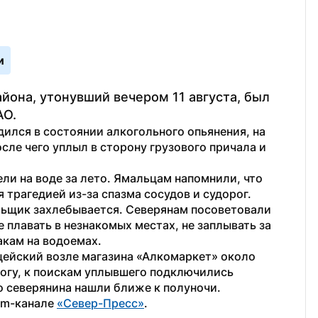
и
она, утонувший вечером 11 августа, был 
АО.
лся в состоянии алкогольного опьянения, на 
сле чего уплыл в сторону грузового причала и 
ели на воде за лето. Ямальцам напомнили, что 
 трагедией из-за спазма сосудов и судорог. 
льщик захлебывается. Северянам посоветовали 
е плавать в незнакомых местах, не заплывать за 
кам на водоемах.
цейский возле магазина «Алкомаркет» около 
вогу, к поискам уплывшего подключились 
о северянина нашли ближе к полуночи.
am-канале 
«Север-Пресс»
.