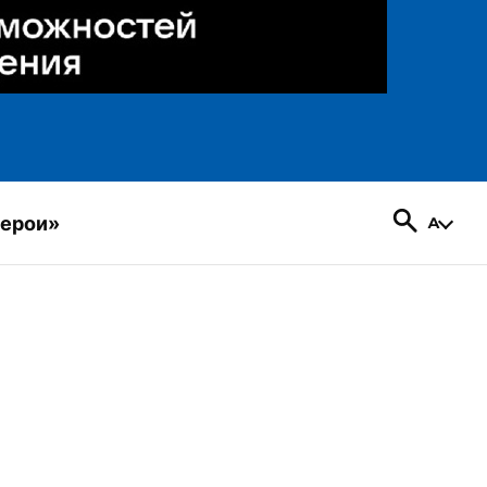
герои»