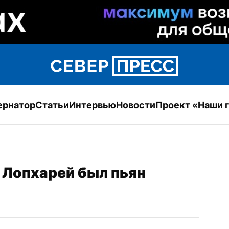
ернатор
Статьи
Интервью
Новости
Проект «Наши 
 Лопхарей был пьян