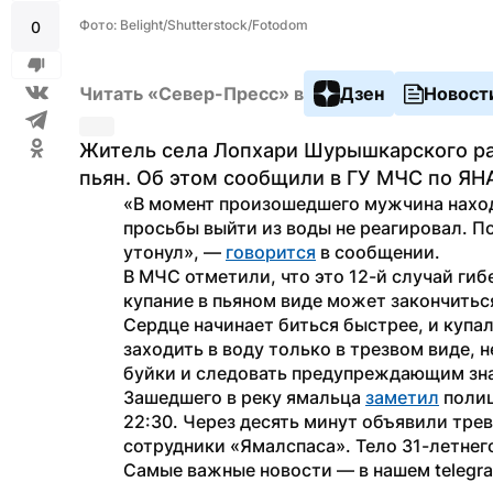
Фото: Belight/Shutterstock/Fotodom
0
Читать «Север-Пресс» в
Дзен
Новост
Житель села Лопхари Шурышкарского рай
пьян. Об этом сообщили в ГУ МЧС по ЯН
«В момент произошедшего мужчина находи
просьбы выйти из воды не реагировал. По
утонул», — 
говорится
 в сообщении.
В МЧС отметили, что это 12-й случай гиб
купание в пьяном виде может закончиться
Сердце начинает биться быстрее, и купа
заходить в воду только в трезвом виде, н
буйки и следовать предупреждающим зна
Зашедшего в реку ямальца 
заметил
 поли
22:30. Через десять минут объявили тре
сотрудники «Ямалспаса». Тело 31-летнег
Самые важные новости — в нашем telegr