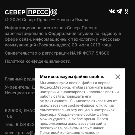
© 
2026
 Север-Пресс — Новости Ямала.
Информационное агентство «Север-Пресс» 
зарегистрировано в Федеральной службе по надзору в 
сфере связи, информационных технологий и массовых 
коммуникаций (Роскомнадзор) 09 июля 2013 года
Свидетельство о регистрации ИА № ФС77-54686
Политика конфиденциальности.
Мы используем файлы cookie.
Главный редактор — А.Л. Поздеев
Мы используем cookie-файлы и сервис
Учредитель: Департамент внутренней политики Ямало-
Яндекс.Метрика, чтобы запомнить ваши
настройки, анализировать посещаемость и
Ненецкого автономного округа
работу сайта, повышать его
эффективность. Вы можете отказаться от
использования cookie-файлов, отключив
самостоятельно эту опцию в настройках
629003, ЯНАО, Салехард, мкр. Богдана Кнунянца, д.1, каб. 
браузера. Сохраненные cookie-файлы
106
можно удалить в любое время. Перед
продолжением использования сайта,
Тел.: 8 (34922) 71262
пожалуйста, ознакомьтесь с нашей
sever-press@yamal-media.ru
Политикой конфиденциальности
.