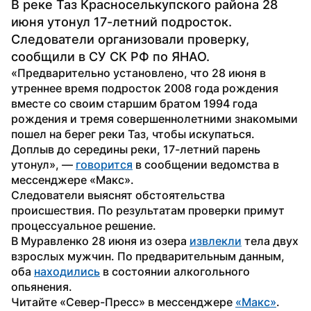
В реке Таз Красноселькупского района 28 
июня утонул 17-летний подросток. 
Следователи организовали проверку, 
сообщили в СУ СК РФ по ЯНАО.
«Предварительно установлено, что 28 июня в 
утреннее время подросток 2008 года рождения 
вместе со своим старшим братом 1994 года 
рождения и тремя совершеннолетними знакомыми 
пошел на берег реки Таз, чтобы искупаться. 
Доплыв до середины реки, 17-летний парень 
утонул», — 
говорится
 в сообщении ведомства в 
мессенджере «Макс». 
Следователи выяснят обстоятельства 
происшествия. По результатам проверки примут 
процессуальное решение.
В Муравленко 28 июня из озера 
извлекли
 тела двух 
взрослых мужчин. По предварительным данным, 
оба 
находились
 в состоянии алкогольного 
опьянения.
Читайте «Север-Пресс» в мессенджере 
«Макс»
. 