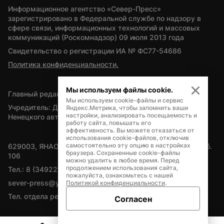
Информационное агентство «Север-Пресс» 
зарегистрировано в Федеральной службе по надзору в 
сфере связи, информационных технологий и массовых 
коммуникаций (Роскомнадзор) 09 июля 2013 года
Свидетельство о регистрации ИА № ФС77-54686
Политика конфиденциальности.
Мы используем файлы cookie.
Главный редактор — А.Л. Поздеев
Мы используем cookie-файлы и сервис
Учредитель: Департамент внутренней политики Ямало-
Яндекс.Метрика, чтобы запомнить ваши
настройки, анализировать посещаемость и
Ненецкого автономного округа
работу сайта, повышать его
эффективность. Вы можете отказаться от
использования cookie-файлов, отключив
самостоятельно эту опцию в настройках
629003, ЯНАО, Салехард, мкр. Богдана Кнунянца, д.1, каб. 
браузера. Сохраненные cookie-файлы
106
можно удалить в любое время. Перед
продолжением использования сайта,
Тел.: 8 (34922) 71262
пожалуйста, ознакомьтесь с нашей
sever-press@yamal-media.ru
Политикой конфиденциальности
.
Тел. отдела рекламы: 8 (34922) 42728
Согласен