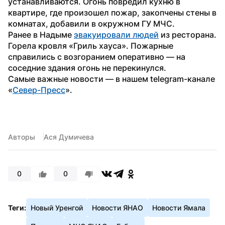
устанавливаются. Огонь повредил кухню в 
квартире, где произошел пожар, закопчены стены в 
комнатах, добавили в окружном ГУ МЧС.
Ранее в Надыме 
эвакуировали людей
 из ресторана. 
Горела кровля «Гриль хауса». Пожарные 
справились с возгоранием оперативно — на 
соседние здания огонь не перекинулся.
Самые важные новости — в нашем telegram-канале 
«
Север-Пресс
».
Авторы
Ася Думичева
0
0
Теги:
Новый Уренгой
Новости ЯНАО
Новости Ямала