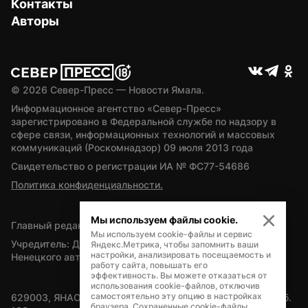
Контакты
Авторы
© 
2026
 Север-Пресс — Новости Ямала.
Информационное агентство «Север-Пресс» 
зарегистрировано в Федеральной службе по надзору в 
сфере связи, информационных технологий и массовых 
коммуникаций (Роскомнадзор) 09 июля 2013 года
Свидетельство о регистрации ИА № ФС77-54686
Политика конфиденциальности.
Мы используем файлы cookie.
Главный редактор — А.Л. Поздеев
Мы используем cookie-файлы и сервис
Учредитель: Департамент внутренней политики Ямало-
Яндекс.Метрика, чтобы запомнить ваши
настройки, анализировать посещаемость и
Ненецкого автономного округа
работу сайта, повышать его
эффективность. Вы можете отказаться от
использования cookie-файлов, отключив
самостоятельно эту опцию в настройках
629003, ЯНАО, Салехард, мкр. Богдана Кнунянца, д.1, каб. 
браузера. Сохраненные cookie-файлы