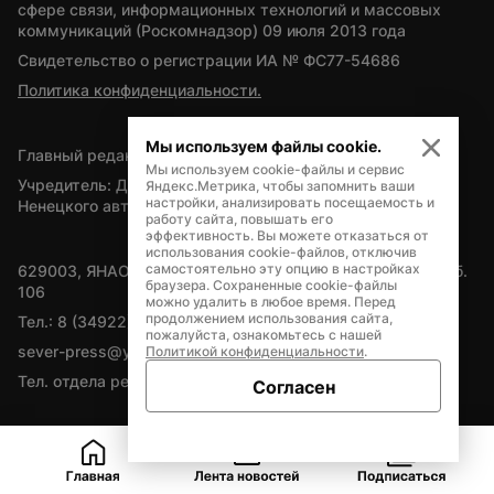
сфере связи, информационных технологий и массовых 
коммуникаций (Роскомнадзор) 09 июля 2013 года
Свидетельство о регистрации ИА № ФС77-54686
Политика конфиденциальности.
Мы используем файлы cookie.
Главный редактор — А.Л. Поздеев
Мы используем cookie-файлы и сервис
Учредитель: Департамент внутренней политики Ямало-
Яндекс.Метрика, чтобы запомнить ваши
настройки, анализировать посещаемость и
Ненецкого автономного округа
работу сайта, повышать его
эффективность. Вы можете отказаться от
использования cookie-файлов, отключив
самостоятельно эту опцию в настройках
629003, ЯНАО, Салехард, мкр. Богдана Кнунянца, д.1, каб. 
браузера. Сохраненные cookie-файлы
106
можно удалить в любое время. Перед
продолжением использования сайта,
Тел.: 8 (34922) 71262
пожалуйста, ознакомьтесь с нашей
sever-press@yamal-media.ru
Политикой конфиденциальности
.
Тел. отдела рекламы: 8 (34922) 42728
Согласен