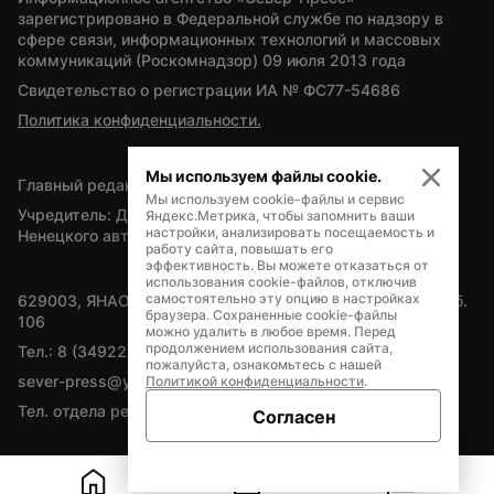
зарегистрировано в Федеральной службе по надзору в 
сфере связи, информационных технологий и массовых 
коммуникаций (Роскомнадзор) 09 июля 2013 года
Свидетельство о регистрации ИА № ФС77-54686
Политика конфиденциальности.
Мы используем файлы cookie.
Главный редактор — А.Л. Поздеев
Мы используем cookie-файлы и сервис
Учредитель: Департамент внутренней политики Ямало-
Яндекс.Метрика, чтобы запомнить ваши
настройки, анализировать посещаемость и
Ненецкого автономного округа
работу сайта, повышать его
эффективность. Вы можете отказаться от
использования cookie-файлов, отключив
самостоятельно эту опцию в настройках
629003, ЯНАО, Салехард, мкр. Богдана Кнунянца, д.1, каб. 
браузера. Сохраненные cookie-файлы
106
можно удалить в любое время. Перед
продолжением использования сайта,
Тел.: 8 (34922) 71262
пожалуйста, ознакомьтесь с нашей
sever-press@yamal-media.ru
Политикой конфиденциальности
.
Тел. отдела рекламы: 8 (34922) 42728
Согласен