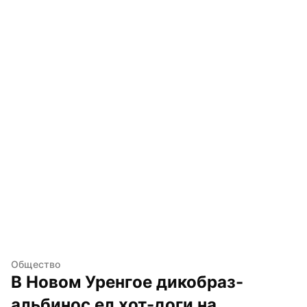
Общество
В Новом Уренгое дикобраз-
альбинос ел хот-доги на 