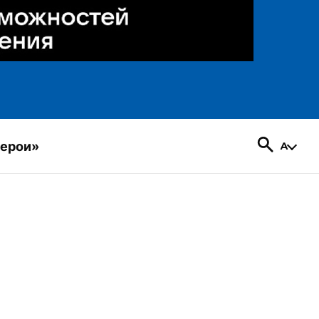
герои»