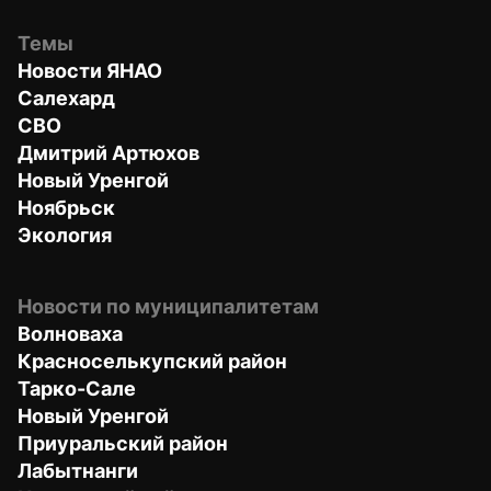
Темы
Новости ЯНАО
Салехард
СВО
Дмитрий Артюхов
Новый Уренгой
Ноябрьск
Экология
Новости по муниципалитетам
Волноваха
Красноселькупский район
Тарко-Сале
Новый Уренгой
Приуральский район
Лабытнанги