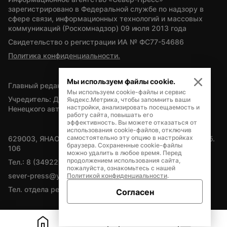
зарегистрировано в Федеральной службе по надзору в 
сфере связи, информационных технологий и массовых 
коммуникаций (Роскомнадзор) 09 июля 2013 года
Свидетельство о регистрации ИА № ФС77-54686
Политика конфиденциальности.
Мы используем файлы cookie.
Главный редактор — А.Л. Поздеев
Мы используем cookie-файлы и сервис
Учредитель: Департамент внутренней политики Ямало-
Яндекс.Метрика, чтобы запомнить ваши
настройки, анализировать посещаемость и
Ненецкого автономного округа
работу сайта, повышать его
эффективность. Вы можете отказаться от
использования cookie-файлов, отключив
самостоятельно эту опцию в настройках
629003, ЯНАО, Салехард, мкр. Богдана Кнунянца, д.1, каб. 
браузера. Сохраненные cookie-файлы
106
можно удалить в любое время. Перед
продолжением использования сайта,
Тел.: 8 (34922) 71262
пожалуйста, ознакомьтесь с нашей
sever-press@yamal-media.ru
Политикой конфиденциальности
.
Тел. отдела рекламы: 8 (34922) 42728
Согласен