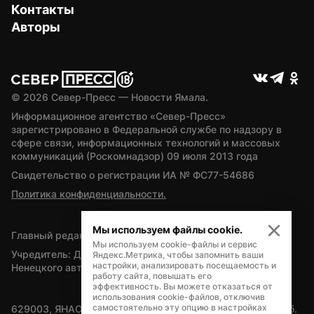
Контакты
Авторы
© 
2026
 Север-Пресс — Новости Ямала.
Информационное агентство «Север-Пресс» 
зарегистрировано в Федеральной службе по надзору в 
сфере связи, информационных технологий и массовых 
коммуникаций (Роскомнадзор) 09 июля 2013 года
Свидетельство о регистрации ИА № ФС77-54686
Политика конфиденциальности.
Мы используем файлы cookie.
Главный редактор — А.Л. Поздеев
Мы используем cookie-файлы и сервис
Учредитель: Департамент внутренней политики Ямало-
Яндекс.Метрика, чтобы запомнить ваши
настройки, анализировать посещаемость и
Ненецкого автономного округа
работу сайта, повышать его
эффективность. Вы можете отказаться от
использования cookie-файлов, отключив
самостоятельно эту опцию в настройках
629003, ЯНАО, Салехард, мкр. Богдана Кнунянца, д.1, каб. 