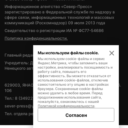
Информационное агентство «Север-Пресс» 
зарегистрировано в Федеральной службе по надзору в 
сфере связи, информационных технологий и массовых 
коммуникаций (Роскомнадзор) 09 июля 2013 года
Свидетельство о регистрации ИА № ФС77-54686
Политика конфиденциальности.
Мы используем файлы cookie.
Главный редактор — А.Л. Поздеев
Мы используем cookie-файлы и сервис
Учредитель: Департамент внутренней политики Ямало-
Яндекс.Метрика, чтобы запомнить ваши
настройки, анализировать посещаемость и
Ненецкого автономного округа
работу сайта, повышать его
эффективность. Вы можете отказаться от
использования cookie-файлов, отключив
самостоятельно эту опцию в настройках
629003, ЯНАО, Салехард, мкр. Богдана Кнунянца, д.1, каб. 
браузера. Сохраненные cookie-файлы
106
можно удалить в любое время. Перед
продолжением использования сайта,
Тел.: 8 (34922) 71262
пожалуйста, ознакомьтесь с нашей
sever-press@yamal-media.ru
Политикой конфиденциальности
.
Тел. отдела рекламы: 8 (34922) 42728
Согласен