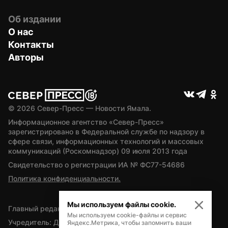
Об издании
О нас
Контакты
Авторы
© 
2026
 Север-Пресс — Новости Ямала.
Информационное агентство «Север-Пресс» 
зарегистрировано в Федеральной службе по надзору в 
сфере связи, информационных технологий и массовых 
коммуникаций (Роскомнадзор) 09 июля 2013 года
Свидетельство о регистрации ИА № ФС77-54686
Политика конфиденциальности.
Мы используем файлы cookie.
Главный редактор — А.Л. Поздеев
Мы используем cookie-файлы и сервис
Учредитель: Департамент внутренней политики Ямало-
Яндекс.Метрика, чтобы запомнить ваши